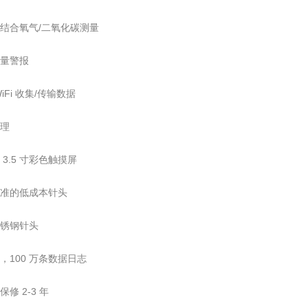
或结合氧气/二氧化碳测量
流量警报
WiFi 收集/传输数据
处理
 3.5 寸彩色触摸屏
标准的低成本针头
不锈钢针头
，100 万条数据日志
保修 2-3 年