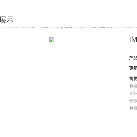
展示
您现在的位置：
首页
>
产品展示
>
色多多视频网站入口
>
便携
I
产品型
更新时
简要描
包装
查任
长效
包装