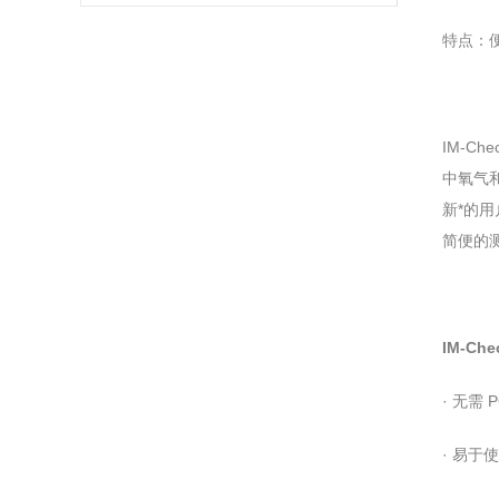
及产品特点
特点
IM-C
中氧气和
新*的用户
简便的测
IM-Ch
· 无需 
· 易于