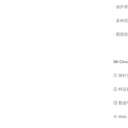
· 保护罩
· 多种
· 图形
IM-Ch
① 将针
② 样品
③ 数据
④ We