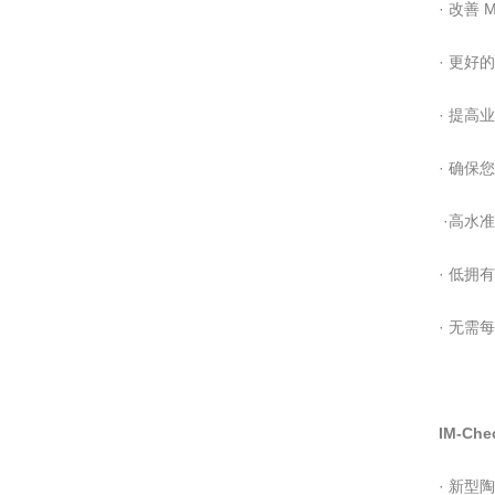
· 改善 
· 更好
· 提高
· 确保
·高水
· 低拥
· 无需每
IM-Ch
· 新型