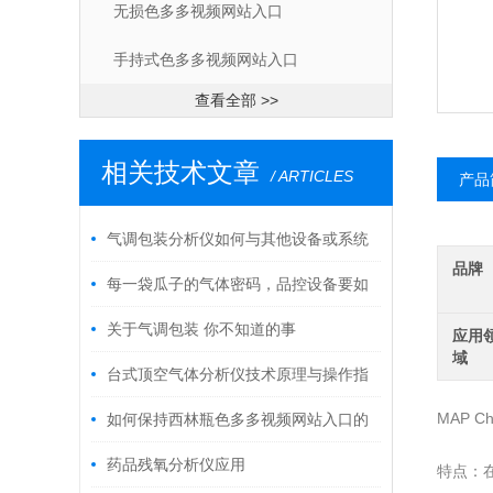
无损色多多视频网站入口
手持式色多多视频网站入口
查看全部 >>
相关技术文章
/ ARTICLES
产品
气调包装分析仪如何与其他设备或系统
品牌
集成使用？
每一袋瓜子的气体密码，品控设备要如
何实时破译 - 色多多在线观看工业智能
关于气调包装 你不知道的事
应用
域
IMachine
台式顶空气体分析仪技术原理与操作指
南
MAP Ch
如何保持西林瓶色多多视频网站入口的
良好工作状态？
药品残氧分析仪应用
特点