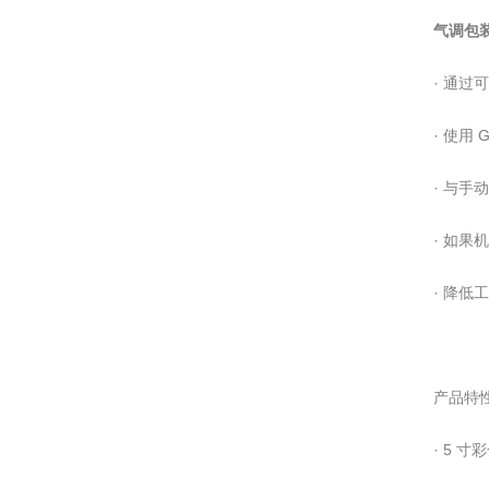
气调包
· 通过可
· 使用
· 与
· 如果
· 降
产品特性
· 5 