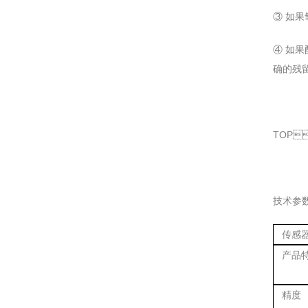
③ 如果氧
④ 如果配
确的残留氧
TOP
技术参数
传感
产品
精度