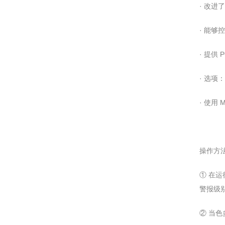
· 改进
· 能够控
· 提供 
· 选项
· 使用
操作方法
① 在运
警报级别和
② 当色多