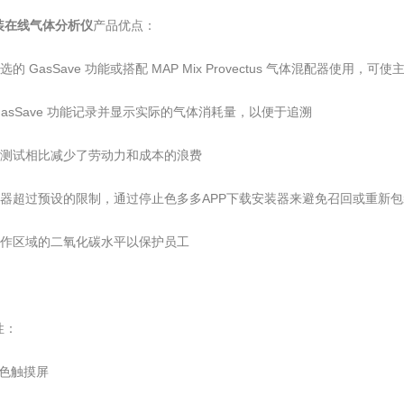
装在线气体分析仪
产品优点：
选的 GasSave 功能或搭配 MAP Mix Provectus 气体混配器使用
 GasSave 功能记录并显示实际的气体消耗量，以便于追溯
手动测试相比减少了劳动力和成本的浪费
机器超过预设的限制，通过停止色多多APP下载安装器来避免召回或重新
低工作区域的二氧化碳水平以保护员工
：
寸彩色触摸屏