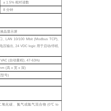
± 1.5% 相对读数
8 分钟
液晶显示屏
 LAN 10/100 Mbit (Modbus TCP),
电压输出, 24 VDC logic 用于启动/停机
4 VAC (自动量程), 47-63Hz
 mm (高 x 宽 x 深)
根据型号)
二氧化碳、氮气或氩气混合物 (0℃ to