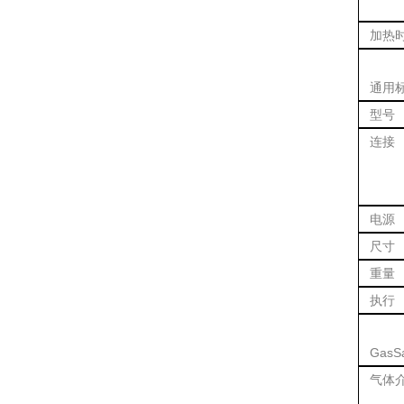
加热
通用
型号
连接
电源
尺寸
重量
执行
GasS
气体