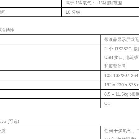
高于 1% 氧气：±1%相对范围
时间
10 分钟
标准特性
带液晶显示屏或无
2 个 RS232C 接口,
USB 接口, 电流或
和报警信号
103-132/207-26
192 x 230 x 375
8.5 – 11.5kg (
CE
ave (可选)
介质
任何干燥氧气、