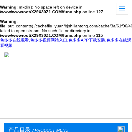
Warning
: mkdir(): No space left on device in
/www/wwwroot/X29X30Z1.COM/func.php
on line
127
Warning
:
file_put_contents(./cachefile_yuan/bjshiliantong.com/cache/3a/61f96/4
failed to open stream: No such file or directory in
/www/wwwroot/X29X30Z1.COM/func.php
on line
115
色多多在线观看,色多多视频网站入口,色多多APP下载安装,色多多在线观
看视频
产品目录
/ PRODUCT MENU