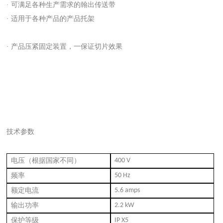
· 可满足各种生产需求的翰出传送带
· 适用于各种产品的产品托架
· 产品压紧固定装置，一保
证切片效果
技术参数
电压（根据国家不同）
400 V
频率
50 Hz
额定电流
5.6 amps
输出功率
2.2 kW
保护等级
IP X5