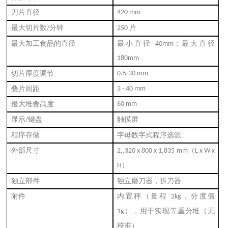
刀片直径
420 mm
最大切片数
分钟
片
/
250
最大加工食品的直径
最小直径
；最大直径
40mm
180mm
切片厚度调节
0.5-30 mm
叠片间距
3 - 40 mm
最大堆叠高度
60 mm
显示
键盘
触摸屏
/
程序存储
字母数字式程序选派
外部尺寸
（
2,,320 x 800 x 1,835 mm
L x W x
）
H
独立部件
独立磨刀器，拆刀器
附件
内置秤（量程
，分度值
2kg
），用于实现等重分堆（无
1g
校准）