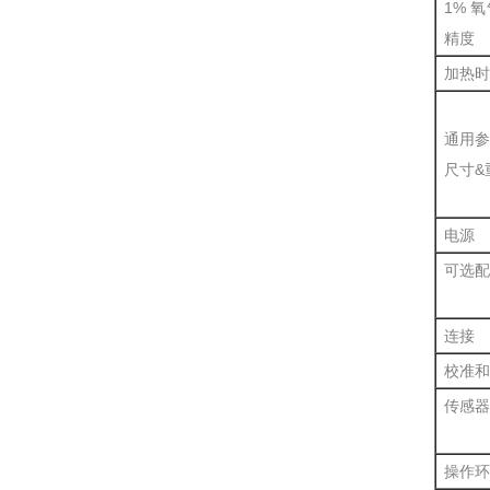
1% 
精度
加热时
通用参
尺寸&
电源
可选配
连接
校准和
传感器
操作环