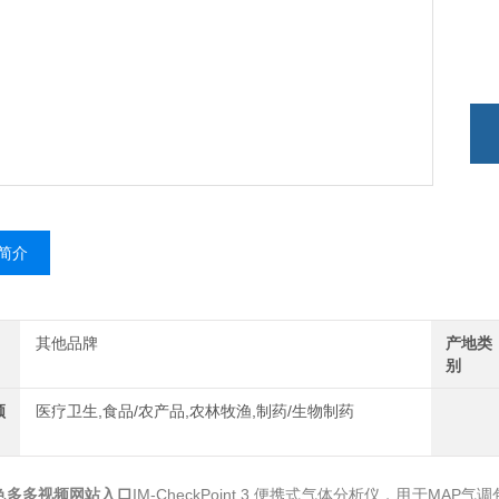
简介
其他品牌
产地类
别
领
医疗卫生,食品/农产品,农林牧渔,制药/生物制药
色多多视频网站入口
IM-CheckPoint 3 便携式气体分析仪，用于