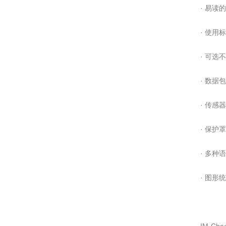
· 易读的
· 使用
· 可选
· 数据
· 传感器
· 保护罩
· 多种
· 图形