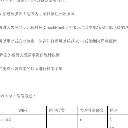
eckPoint 3 便携式气体分析仪使用方式：
针头穿过隔膜插入包装内，单触按钮开始测试
将进入传感器，几秒钟后 CheckPoint 3 将显示包装中氧气和二氧化碳的
可以手动或自动收集。储存的数据可以通过 WiFi 传输到公司数据库
b 界面为各种文档需求提供统计数据
用易更换和低成本的针头进行样本采集
eckPoint 3 型号概述：
WIFI
用户设置
气体流量警报
用户
oint 3
●
1