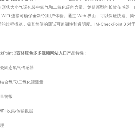
形状大小气调包装中氧气和二氧化碳的含量。凭借新型的长效传感器，IM-C
。WiFi 连接可确保全新*的用户体验。通过 Web 界面，可以保证快
的过程概览，极其简便的测试可追溯性和透明度。IM-CheckPoint 
kPoint 3
西林瓶色多多视频网站入口
产品特性：
陶瓷固态氧气传感器
或结合氧气/二氧化碳测量
流量警报
WiFi 收集/传输数据
处理