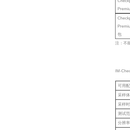
Check
Premi
Check
Prem
包
注：不能从 
IM-Ch
可用配
采样体
采样时
测试范
分辨率