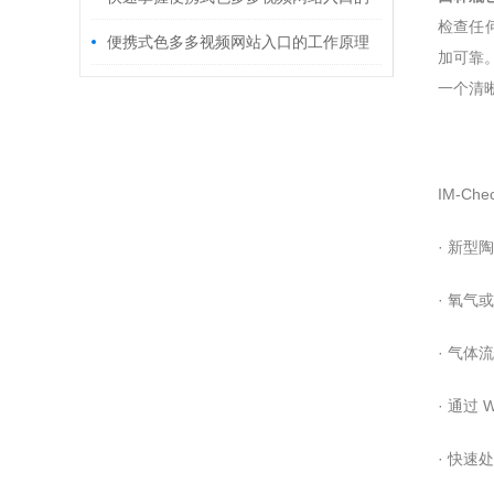
检查任何
使用秘籍！
便携式色多多视频网站入口的工作原理
加可靠
及产品特点
一个清晰
IM-Chec
· 新型
· 氧气
· 气体
· 通过 
· 快速