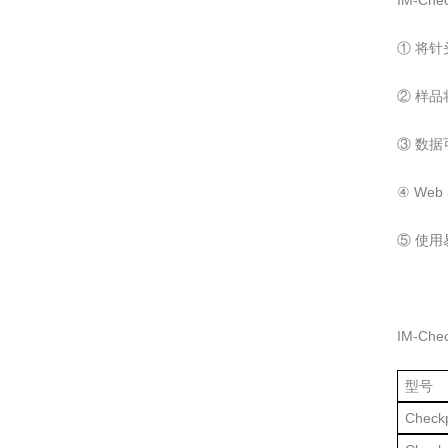
IM-Ch
① 将
② 样品
③ 数据
④ We
⑤ 使
IM-Ch
型号
Checkp