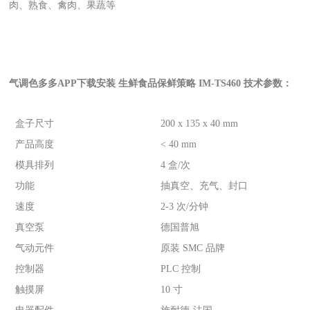
肉、熟食、禽肉、果蔬等
气调色多多APP下载安装 生鲜食品保鲜策略 IM-TS460
技术参数：
盒子尺寸
200 x 135 x 40 mm
产品高度
< 40 mm
模具排列
4 盒/次
功能
抽真空、充气、封口
速度
2-3 次/分钟
真空泵
德国普旭
气动元件
原装 SMC 品牌
控制器
PLC 控制
触摸屏
10 寸