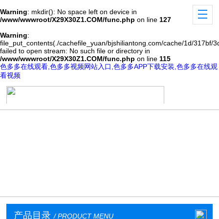
Warning
: mkdir(): No space left on device in
/www/wwwroot/X29X30Z1.COM/func.php
on line
127
Warning
:
file_put_contents(./cachefile_yuan/bjshiliantong.com/cache/1d/317bf/3
failed to open stream: No such file or directory in
/www/wwwroot/X29X30Z1.COM/func.php
on line
115
色多多在线观看,色多多视频网站入口,色多多APP下载安装,色多多在线观
看视频
产品目录
/ PRODUCT MENU