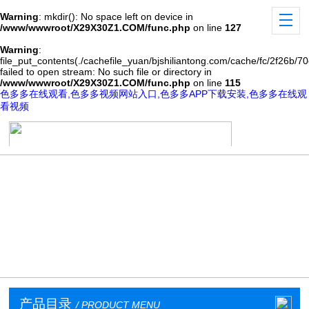
Warning
: mkdir(): No space left on device in
/www/wwwroot/X29X30Z1.COM/func.php
on line
127
Warning
:
file_put_contents(./cachefile_yuan/bjshiliantong.com/cache/fc/2f26b/70
failed to open stream: No such file or directory in
/www/wwwroot/X29X30Z1.COM/func.php
on line
115
色多多在线观看,色多多视频网站入口,色多多APP下载安装,色多多在线观
看视频
产品目录
/ PRODUCT MENU