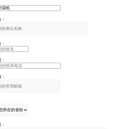
：
：
：
：
：