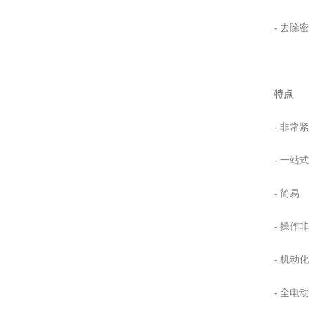
-
去除密
特点
-
非常紧
- 一站
- 简易
- 操作
- 机动化
- 全电动