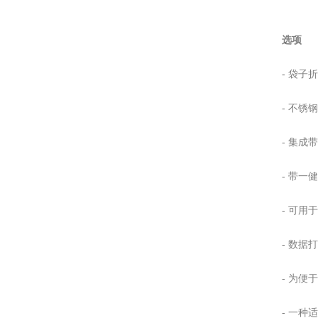
选项
- 袋子
-
不锈钢
-
集成带
-
带一健
-
可用于
-
数据打
-
为便于
-
一种适