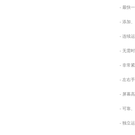
-
最快一
-
添加
-
连续运
-
无需时
-
非常紧
-
左右手
-
屏幕高
-
可靠
-
独立运