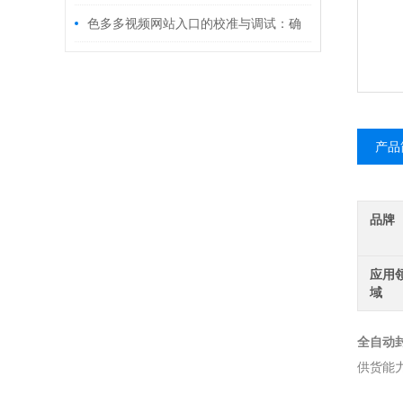
色多多视频网站入口的校准与调试：确
保测量结果准确可靠的重要步骤
产品
品牌
应用
域
全自动
供货能力