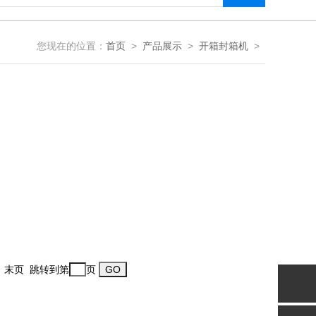
您现在的位置：
首页
>
产品展示
>
开箱封箱机
>
一页 末页 跳转到第
页