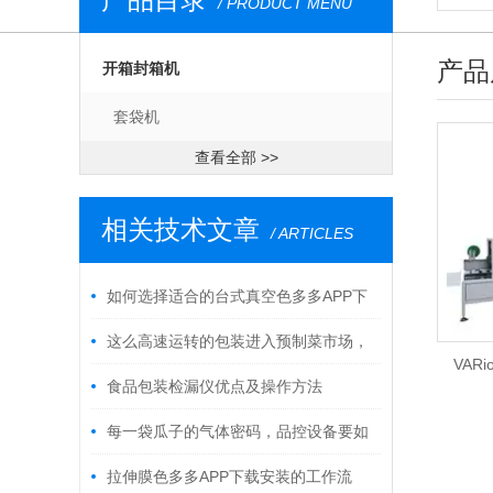
/ PRODUCT MENU
产品
开箱封箱机
套袋机
查看全部 >>
相关技术文章
/ ARTICLES
如何选择适合的台式真空色多多APP下
载安装？关键参数解析
这么高速运转的包装进入预制菜市场，
VAR
记住我给出的原理
食品包装检漏仪优点及操作方法
每一袋瓜子的气体密码，品控设备要如
何实时破译 - 色多多在线观看工业智能
拉伸膜色多多APP下载安装的工作流