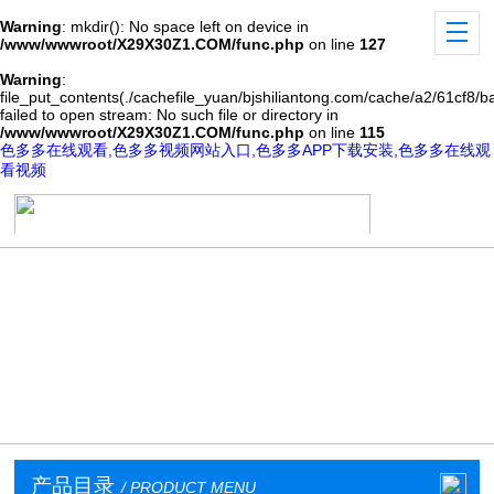
Warning
: mkdir(): No space left on device in
/www/wwwroot/X29X30Z1.COM/func.php
on line
127
Warning
:
file_put_contents(./cachefile_yuan/bjshiliantong.com/cache/a2/61cf8/ba
failed to open stream: No such file or directory in
/www/wwwroot/X29X30Z1.COM/func.php
on line
115
色多多在线观看,色多多视频网站入口,色多多APP下载安装,色多多在线观
看视频
产品目录
/ PRODUCT MENU