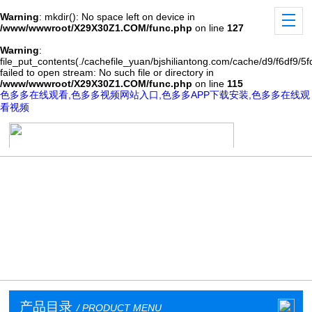
Warning
: mkdir(): No space left on device in
/www/wwwroot/X29X30Z1.COM/func.php
on line
127
Warning
:
file_put_contents(./cachefile_yuan/bjshiliantong.com/cache/d9/f6df9/5f
failed to open stream: No such file or directory in
/www/wwwroot/X29X30Z1.COM/func.php
on line
115
色多多在线观看,色多多视频网站入口,色多多APP下载安装,色多多在线观
看视频
产品目录
/ PRODUCT MENU