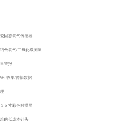
陶瓷固态氧气传感器
或结合氧气/二氧化碳测量
流量警报
WiFi 收集/传输数据
处理
 3.5 寸彩色触摸屏
标准的低成本针头