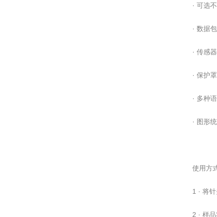
· 可选
· 数据包
· 传感器
· 保护罩
· 多种
· 图形
使用方式
1 · 
2 · 