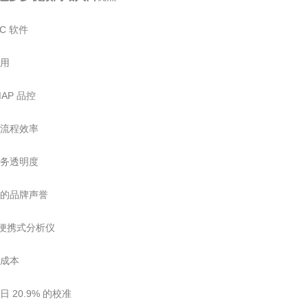
PC 软件
使用
MAP 品控
的流程效率
业务透明度
您的品牌声誉
的便携式分析仪
有成本
日 20.9% 的校准