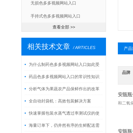
无损色多多视频网站入口
手持式色多多视频网站入口
查看全部 >>
相关技术文章
/ ARTICLES
产品
为什么制药色多多视频网站入口如此受
品牌
欢迎
药品色多多视频网站入口的常识性知识
普及
分析气体为果蔬农产品保鲜作出的改革
安瓿瓶
全自动封袋机：高效包装解决方案
和二氧化碳
快速掌握包装水蒸气透过率测试仪的使
用秘籍
海量订单下，仍井然有序的生鲜配送需
安瓿瓶