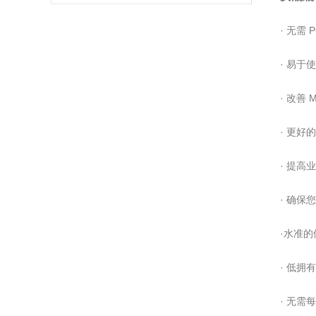
要什么来配合？
· 无需 
· 易于
· 改善 
· 更好
· 提高
· 确保
·水准
· 低拥
· 无需每