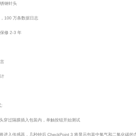
不锈钢针头
，100 万条数据日志
保修 2-3 年
语言
统计
:
将针头穿过隔膜插入包装内，单触按钮开始测试
样品将进入传感器，几秒钟后 CheckPoint 3 将显示包装中氧气和二氧化碳的