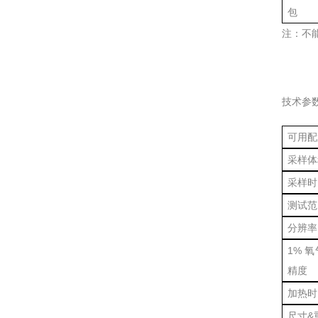
包
注：
技术参数
可用配
采样体
采样时
测试范
分辨率
1% 
精度
加热时
尺寸&