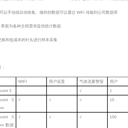
数据可以手动或自动收集。储存的数据可以通过 WiFi 传输到公司数据库
Web 界面为各种文档需求提供统计数据
更换和低成本的针头进行样本采集
；
WIFI
用户设置
气体流量警报
用户
oint 3
√
1
point 3
√
√
√
10
um
point 3
√
√
√
100
ium 数据