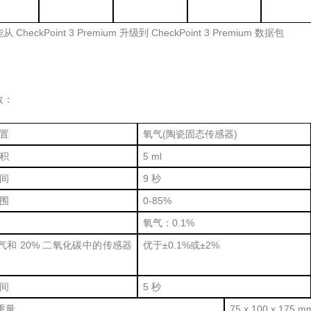
不能从 CheckPoint 3 Premium 升级到 CheckPoint 3 Premium 数据包
：
置
氧气(陶瓷固态传感器)
积
5 ml
间
9 秒
围
0-85%
氧气：0.1%
氧气和 20% 二氧化碳中的传感器
优于±0.1%或±2%
间
5 秒
重量
75 x 100 x 175 m