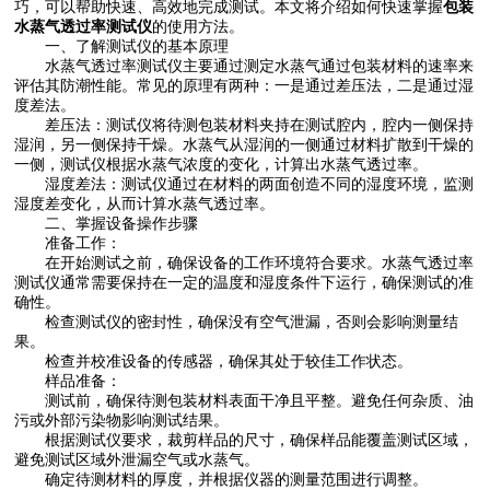
巧，可以帮助快速、高效地完成测试。本文将介绍如何快速掌握
包装
水蒸气透过率测试仪
的使用方法。
一、了解测试仪的基本原理
水蒸气透过率测试仪主要通过测定水蒸气通过包装材料的速率来
评估其防潮性能。常见的原理有两种：一是通过差压法，二是通过湿
度差法。
差压法：测试仪将待测包装材料夹持在测试腔内，腔内一侧保持
湿润，另一侧保持干燥。水蒸气从湿润的一侧通过材料扩散到干燥的
一侧，测试仪根据水蒸气浓度的变化，计算出水蒸气透过率。
湿度差法：测试仪通过在材料的两面创造不同的湿度环境，监测
湿度差变化，从而计算水蒸气透过率。
二、掌握设备操作步骤
准备工作：
在开始测试之前，确保设备的工作环境符合要求。水蒸气透过率
测试仪通常需要保持在一定的温度和湿度条件下运行，确保测试的准
确性。
检查测试仪的密封性，确保没有空气泄漏，否则会影响测量结
果。
检查并校准设备的传感器，确保其处于较佳工作状态。
样品准备：
测试前，确保待测包装材料表面干净且平整。避免任何杂质、油
污或外部污染物影响测试结果。
根据测试仪要求，裁剪样品的尺寸，确保样品能覆盖测试区域，
避免测试区域外泄漏空气或水蒸气。
确定待测材料的厚度，并根据仪器的测量范围进行调整。