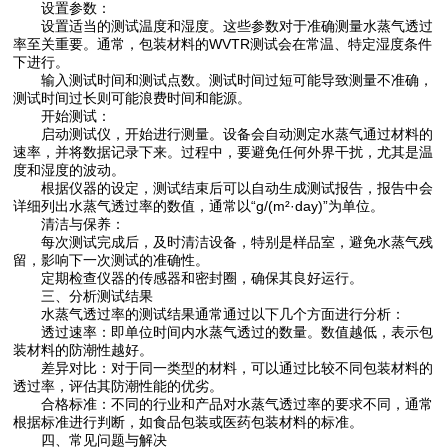
设置参数：
设置适当的测试温度和湿度。这些参数对于准确测量水蒸气透过
率至关重要。通常，包装材料的WVTR测试会在常温、特定湿度条件
下进行。
输入测试时间和测试点数。测试时间过短可能导致测量不准确，
测试时间过长则可能浪费时间和能源。
开始测试：
启动测试仪，开始进行测量。设备会自动测定水蒸气通过材料的
速率，并将数据记录下来。过程中，要避免任何外界干扰，尤其是温
度和湿度的波动。
根据仪器的设定，测试结束后可以自动生成测试报告，报告中会
详细列出水蒸气透过率的数值，通常以“g/(m²·day)”为单位。
清洁与保养：
每次测试完成后，及时清洁设备，特别是样品室，避免水蒸气残
留，影响下一次测试的准确性。
定期检查仪器的传感器和密封圈，确保其良好运行。
三、分析测试结果
水蒸气透过率的测试结果通常通过以下几个方面进行分析：
透过速率：即单位时间内水蒸气透过的数量。数值越低，表示包
装材料的防潮性越好。
差异对比：对于同一类型的材料，可以通过比较不同包装材料的
透过率，评估其防潮性能的优劣。
合格标准：不同的行业和产品对水蒸气透过率的要求不同，通常
根据标准进行判断，如食品包装或医药包装材料的标准。
四、常见问题与解决