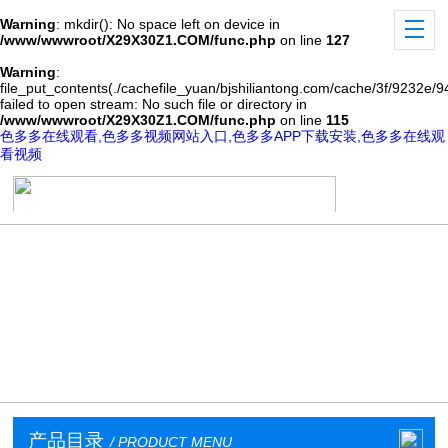
Warning
: mkdir(): No space left on device in
/www/wwwroot/X29X30Z1.COM/func.php
on line
127
Warning
:
file_put_contents(./cachefile_yuan/bjshiliantong.com/cache/3f/9232e/94
failed to open stream: No such file or directory in
/www/wwwroot/X29X30Z1.COM/func.php
on line
115
色多多在线观看,色多多视频网站入口,色多多APP下载安装,色多多在线观
看视频
产品目录
/ PRODUCT MENU