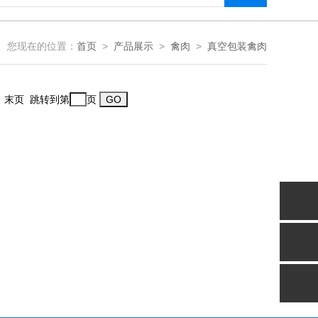
您现在的位置：
首页
>
产品展示
>
禽肉
>
真空包装禽肉
一页 末页 跳转到第
页