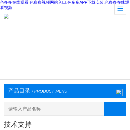
色多多在线观看,色多多视频网站入口,色多多APP下载安装,色多多在线观
看视频
产品目录
/ PRODUCT MENU
技术支持