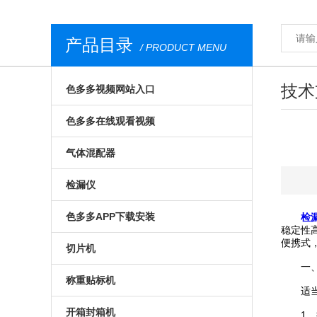
产品目录
/ PRODUCT MENU
技术
色多多视频网站入口
气调包装分析仪
色多多在线观看视频
安瓿瓶色多多视频网站入口
膜康分析仪
气体混配器
西林瓶色多多视频网站入口
台式顶空气体分析仪
气调包装气体混配器
检漏仪
荧光法色多多视频网站入口
无损色多多在线观看视频
机械旋钮式气体混配器
透湿仪
色多多APP下载安装
检
稳定性
便携式
食品色多多视频网站入口
荧光法色多多在线观看视频
数字式气体混配器
透过率测试仪
预制菜食品色多多APP下载安装
切片机
一
便携式色多多视频网站入口
在线色多多在线观看视频
食品包装气体混配器
在线检漏仪
气调色多多APP下载安装
全自动切片机
称重贴标机
适当的
进口色多多视频网站入口
食品包装色多多在线观看视频
包装检漏仪
真空贴体色多多APP下载安装
手动切片机
入门级称重贴标机
开箱封箱机
1、探