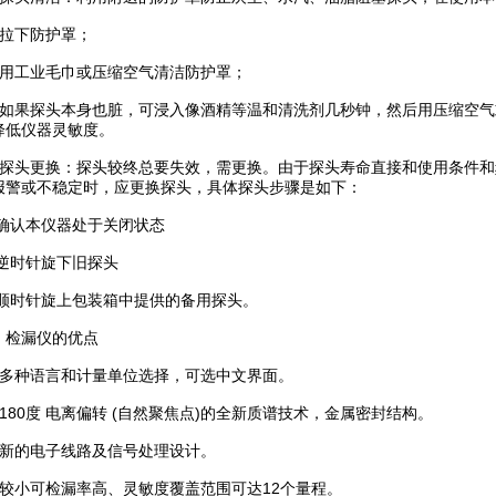
下防护罩；
工业毛巾或压缩空气清洁防护罩；
果探头本身也脏，可浸入像酒精等温和清洗剂几秒钟，然后用压缩空气
降低仪器灵敏度。
头更换：探头较终总要失效，需更换。由于探头寿命直接和使用条件和
报警或不稳定时，应更换探头，具体探头步骤是如下：
确认本仪器处于关闭状态
逆时针旋下旧探头
顺时针旋上包装箱中提供的备用探头。
检漏仪的优点
种语言和计量单位选择，可选中文界面。
80度 电离偏转 (自然聚焦点)的全新质谱技术，金属密封结构。
的电子线路及信号处理设计。
小可检漏率高、灵敏度覆盖范围可达12个量程。