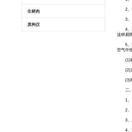
药品色多多视频网站入口
药品包装色多多在线观看视频
2、拉
无损包装检漏仪
真空色多多APP下载安装
高性能称重贴标机
套袋机
生鲜肉
3、用
无损色多多视频网站入口
食品包装检漏仪
预制托盒色多多APP下载安装
生鲜肉气调包装品控方案
质构仪
4、如
这样易
手持式色多多视频网站入口
容器密封性检漏仪
热成型拉伸膜色多多APP下载安装
数字测力计
5、探
无菌药品包装检漏仪
真空收缩色多多APP下载安装
空气中
电动硬度测试仪
(1)
保鲜膜色多多APP下载安装
化妆品物性测试仪质构仪
(2)
食品物性测试仪质构仪
(3)
化妆品质构仪
二、
1、多
食品质构仪
2、1
3、新
4、较