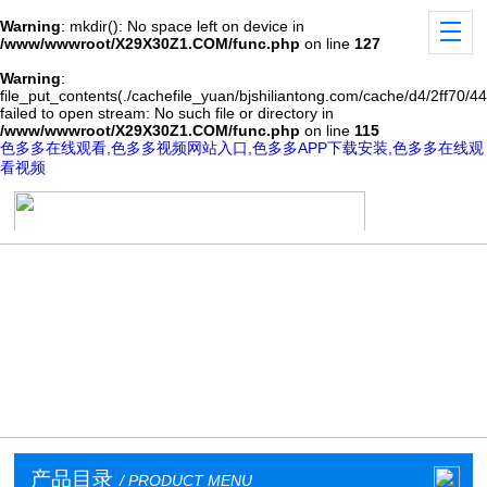
Warning
: mkdir(): No space left on device in
/www/wwwroot/X29X30Z1.COM/func.php
on line
127
Warning
:
file_put_contents(./cachefile_yuan/bjshiliantong.com/cache/d4/2ff70/44
failed to open stream: No such file or directory in
/www/wwwroot/X29X30Z1.COM/func.php
on line
115
色多多在线观看,色多多视频网站入口,色多多APP下载安装,色多多在线观
看视频
产品目录
/ PRODUCT MENU