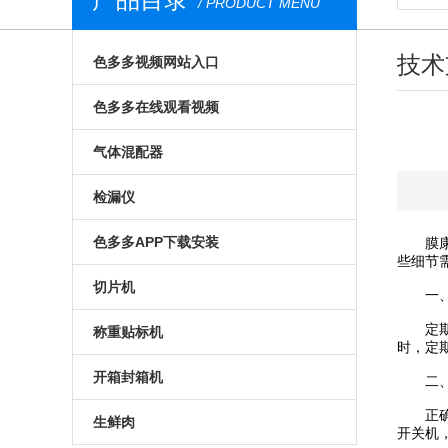
/ PRODUCT MENU
技术
色多多视频网站入口
气调包装分析仪
色多多在线观看视频
安瓿瓶色多多视频网站入口
膜康分析仪
气体混配器
西林瓶色多多视频网站入口
台式顶空气体分析仪
气调包装气体混配器
检漏仪
荧光法色多多视频网站入口
无损色多多在线观看视频
机械旋钮式气体混配器
透湿仪
色多多APP下载安装
膜康分析
些细节需
食品色多多视频网站入口
荧光法色多多在线观看视频
数字式气体混配器
透过率测试仪
预制菜食品色多多APP下载安装
切片机
一
便携式色多多视频网站入口
在线色多多在线观看视频
食品包装气体混配器
在线检漏仪
定期
气调色多多APP下载安装
全自动切片机
称重贴标机
时，定
进口色多多视频网站入口
食品包装色多多在线观看视频
包装检漏仪
真空贴体色多多APP下载安装
手动切片机
入门级称重贴标机
开箱封箱机
二
药品色多多视频网站入口
药品包装色多多在线观看视频
正确的操
无损包装检漏仪
真空色多多APP下载安装
高性能称重贴标机
套袋机
生鲜肉
开关机