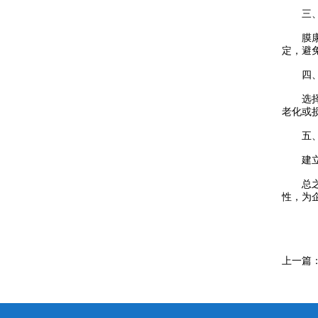
无损色多多视频网站入口
食品包装检漏仪
预制托盒色多多APP下载安装
生鲜肉气调包装品控方案
三
膜康分析
手持式色多多视频网站入口
容器密封性检漏仪
热成型拉伸膜色多多APP下载安装
定
无菌药品包装检漏仪
真空收缩色多多APP下载安装
四
选择合适
保鲜膜色多多APP下载安装
老化或损
五
建立完善
总之
性
上一篇