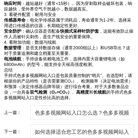
响应时间
：越短越好（通常<15秒）。因为穿刺取样会破坏包装，响
应越快，受外界空气干扰越小，数据越真实。
3. 看硬件配置：耐用与安全
传感器寿命
：电化学传感器属于消耗品，寿命通常为1-2年。选择采
用进口传感器的仪器，长期稳定性更好。
安全防护
：确认仪器是否配备
快插式采样针防护套
，这能有效防止操
作人员被针尖刺伤，是生产线安全的重要保障。
4. 看附加功能：数据与续航
数据管理
：是否支持数据存储（通常2000组以上）和USB导出？这
对于质量追溯和建立档案至关重要。
电池续航
：手持设备依赖电池工作，选择内置大容量锂电池（如
6800mAh）的型号，能支持全天候高强度检测。
总结
手持式色多多视频网站入口是包装质量控制的“哨兵”。在选型时，请
根据你的产品特性（是否需要测CO₂）、检测频率（决定电池需求）
和预算（决定传感器品牌等级）进行综合考量。对于大多数食品企
业，一台具备
双气检测（O₂+CO₂）
、
高精度
和
长续航
的手持式色多
多视频网站入口是性价比高的选择。
上一篇：
色多多视频网站入口怎么选？色多多视频
网站入口产品优势及原理
下一篇：
如何选择适合您工艺的色多多视频网站入