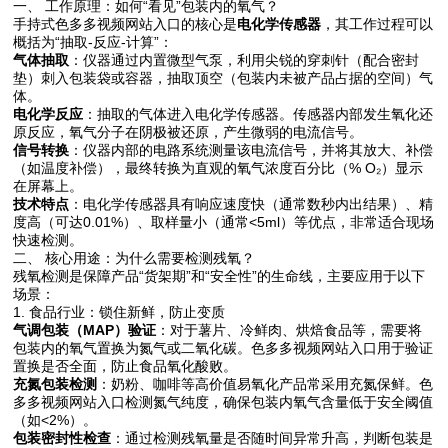
一、 工作原理：如何“看见”包装内的氧气？
手持式色多多视频网站入口的核心是
电化学传感器
，其工作过程可以
概括为“抽取-反应-计算”：
气体抽取
：仪器通过内置微型气泵，利用尖锐的穿刺针（配合密封
垫）刺入包装袋或容器，抽取顶空（包装内未被产品占据的空间）气
体。
电化学反应
：抽取的气体进入电化学传感器。传感器内部发生氧化还
原反应，氧气分子在阴极被还原，产生微弱的电流信号。
信号转换
：仪器内部的电路系统测量该电流信号，并将其放大、补偿
（如温度补偿），最终转换为直观的氧气浓度百分比（% O₂）显示
在屏幕上。
技术特点
：电化学传感器具有响应速度快（通常数秒内出结果）、精
度高（可达0.01%）、取样量小（通常<5ml）等优点，非常适合现场
快速检测。
二、 核心用途：为什么需要检测残氧？
残氧检测是保障产品“货架期”和“安全性”的生命线，主要应用于以下
场景：
1. 食品行业：锁住新鲜，防止变质
气调包装（MAP）验证
：对于薯片、冷鲜肉、烘焙食品等，需要将
包装内的氧气置换为氮气或二氧化碳。色多多视频网站入口用于验证
置换是否全面，防止食品氧化酸败。
充氮包装检测
：奶粉、咖啡等高价值易氧化产品常采用充氮保鲜。色
多多视频网站入口检测氮气纯度，确保包装内氧气含量低于安全阈值
（如<2%）。
包装密封性检查
：通过检测残氧量是否随时间异常升高，判断包装是