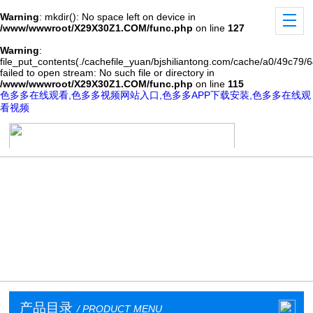
Warning
: mkdir(): No space left on device in
/www/wwwroot/X29X30Z1.COM/func.php
on line
127
Warning
:
file_put_contents(./cachefile_yuan/bjshiliantong.com/cache/a0/49c79/6
failed to open stream: No such file or directory in
/www/wwwroot/X29X30Z1.COM/func.php
on line
115
色多多在线观看,色多多视频网站入口,色多多APP下载安装,色多多在线观
看视频
产品目录
/ PRODUCT MENU