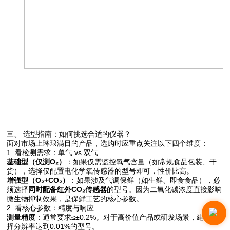
三、 选型指南：如何挑选合适的仪器？
面对市场上琳琅满目的产品，选购时应重点关注以下四个维度：
1. 看检测需求：单气 vs 双气
基础型（仅测O₂）
：如果仅需监控氧气含量（如常规食品包装、干
货），选择仅配置电化学氧传感器的型号即可，性价比高。
增强型（O₂+CO₂）
：如果涉及气调保鲜（如生鲜、即食食品），必
须选择
同时配备红外CO₂传感器
的型号。因为二氧化碳浓度直接影响
微生物抑制效果，是保鲜工艺的核心参数。
2. 看核心参数：精度与响应
测量精度
：通常要求≤±0.2%。对于高价值产品或研发场景，建议选
择分辨率达到0.01%的型号。