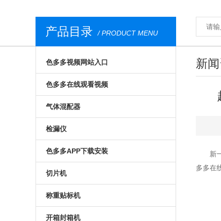
产品目录
/ PRODUCT MENU
新闻
色多多视频网站入口
气调包装分析仪
色多多在线观看视频
安瓿瓶色多多视频网站入口
膜康分析仪
气体混配器
西林瓶色多多视频网站入口
台式顶空气体分析仪
气调包装气体混配器
检漏仪
荧光法色多多视频网站入口
无损色多多在线观看视频
机械旋钮式气体混配器
透湿仪
色多多APP下载安装
新
多多在
食品色多多视频网站入口
荧光法色多多在线观看视频
数字式气体混配器
透过率测试仪
预制菜食品色多多APP下载安装
切片机
便携式色多多视频网站入口
在线色多多在线观看视频
食品包装气体混配器
在线检漏仪
气调色多多APP下载安装
全自动切片机
称重贴标机
进口色多多视频网站入口
食品包装色多多在线观看视频
包装检漏仪
真空贴体色多多APP下载安装
手动切片机
入门级称重贴标机
开箱封箱机