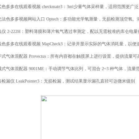
色多多在线观看视频 checkmate3：3ml少量气体采样量，适用范围更广泛
光法色多多视频网站入口 Optech：多功能光学氧测量，无损检测顶空氧、
氧仪 2-222H：塑料薄膜和薄片氧气透过率测定，配以无需校准的库仑电
线色多多在线观看视频 MapCheck3：记录并显示实际的气体消耗量，以便
式气体混配器 Provectus：所有内容都在触摸屏上进行设置，提供流量可高达
式气体混配器 9001ME：手动调节气体比列，可混合 2~3 种气体，流量范围 
检漏仪 LeakPointer3：无损检漏，测试结果显示漏孔直径可达微米级别