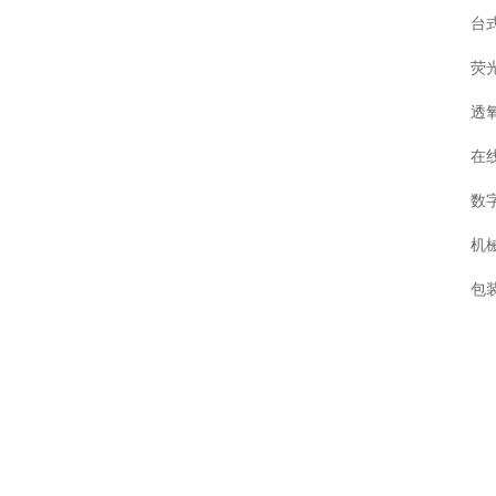
台式
荧
透
在
数字
机械
包装