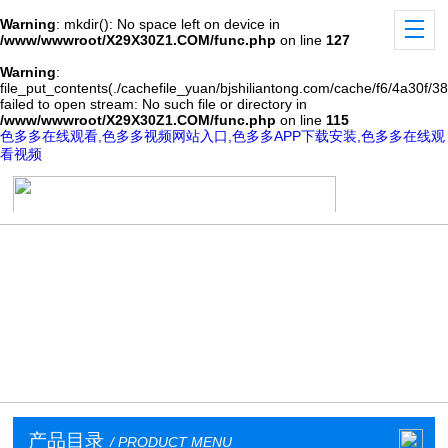
Warning
: mkdir(): No space left on device in
/www/wwwroot/X29X30Z1.COM/func.php
on line
127
Warning
:
file_put_contents(./cachefile_yuan/bjshiliantong.com/cache/f6/4a30f/38
failed to open stream: No such file or directory in
/www/wwwroot/X29X30Z1.COM/func.php
on line
115
色多多在线观看,色多多视频网站入口,色多多APP下载安装,色多多在线观
看视频
产品目录
/ PRODUCT MENU