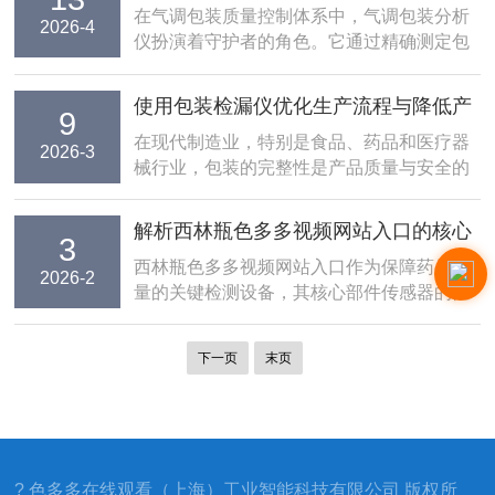
记录
在气调包装质量控制体系中，气调包装分析
气体的正确使用方法、采样针头的穿刺技巧
2026-4
仪扮演着守护者的角色。它通过精确测定包
以及日常维护中的防污染措施，确保检测...
装内部氧气、二氧化碳及氮气等关键气体的
浓度，为判定包装是否合格提供直接依据。
使用包装检漏仪优化生产流程与降低产
9
然而，再精密的仪器，如果操作不规范且数
品报废率
在现代制造业，特别是食品、药品和医疗器
据记录流于形式，其价值将大打折扣。建立
2026-3
械行业，包装的完整性是产品质量与安全的
并执行一套严...
生命线。一个微小的泄漏可能导致产品变
质、失效，甚至引发严重的质量安全事故，
解析西林瓶色多多视频网站入口的核心
3
造成高昂的产品召回和品牌声誉损失。因
部件：传感器寿命与更换周期
西林瓶色多多视频网站入口作为保障药品质
此，包装检漏已从一个较终的质量检查环
2026-2
量的关键检测设备，其核心部件传感器的性
节，上升为贯穿生产...
能直接决定了检测结果的准确性和可靠性。
了解传感器的寿命特征和更换周期，对于制
下一页
末页
定科学的设备维护计划、确保检测数据有效
性具有重要意义。传感器类型与工作原理是
理解寿命的基础。西林瓶残...
? 色多多在线观看（上海）工业智能科技有限公司 版权所