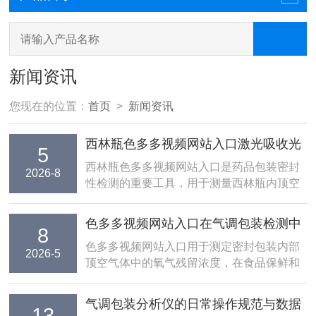
新闻资讯
您现在的位置：
首页
>
新闻资讯
西林瓶色多多视频网站入口激光吸收光
5
谱原理与氧气浓度检测机制
西林瓶色多多视频网站入口是药品包装密封
2026-8
性检测的重要工具，用于测量西林瓶内顶空
残留氧气的浓度。激光吸收光谱技术以其高
灵敏度、非接触和快速响应的特点，成为残
色多多视频网站入口在气调包装检测中
8
氧检测的主流方法。理解其工作原理和检测
的传感器校准流程与采样针头维护
色多多视频网站入口用于测定密封包装内部
机制，有助于正确使用仪器并准确解读检测
2026-5
顶空气体中的氧气残留浓度，在食品保鲜和
结果。一、激光吸收光谱的...
医药气调包装质量监控中具有至关重要的作
用。本文围绕色多多视频网站入口的氧化锆
气调包装分析仪的日常操作规范与数据
13
或荧光猝灭传感器工作原理，详细说明校准