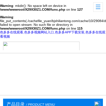
Warning
: mkdir(): No space left on device in
/www/wwwroot/X29X30Z1.COM/func.php
on line
127
Warning
:
file_put_contents(./cachefile_yuan/bjshiliantong.com/cache/10/29084/
failed to open stream: No such file or directory in
/www/wwwroot/X29X30Z1.COM/func.php
on line
115
色多多在线观看,色多多视频网站入口,色多多APP下载安装,色多多在线观
看视频
产品目录
/ PRODUCT MENU