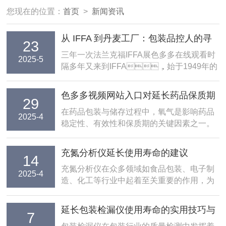
您现在的位置：
首页
>
新闻资讯
从 IFFA 到丹麦工厂：包装品控人的寻
23
味之旅
三年一次法兰克福IFFA展色多多在线观看时
2025-5
隔多年又来到IFFA，始于1949年的
德国IFFA展，由法兰克福展览公司主办，每
三年汇聚全球肉类及替代蛋白产业链。2025
色多多视频网站入口对延长药品保质期
29
年5月3日至8日，在德国法兰克福国际会展
的影响研究
在药品包装与储存过程中，氧气是影响药品
中心，IFFA展又一次如约而至。作为全球
2025-4
稳定性、有效性和保质期的关键因素之一。
zui...
许多药物特别是维生素类、生物制剂和抗氧
化性较差的制剂，在氧气作用下易发生氧化
充氮分析仪延长使用寿命的建议
14
反应，导致药效降低甚至产生有害物质。因
充氮分析仪在众多领域如食品包装、电子制
此，控制药品包装内部的氧含量至关重要。
2025-4
造、化工等行业中起着至关重要的作用，为
色多多视频网站入口作为检...
了确保其始终保持高效、精准的运行状态，
延长其使用寿命，以下是一些实用的建议。
延长包装检漏仪使用寿命的实用技巧与
7
首先，正确的操作规范是基础。操作人员应
保养建议