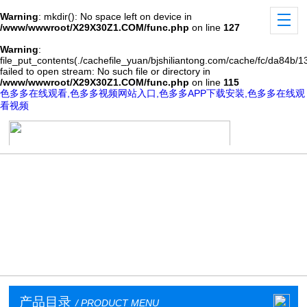
Warning
: mkdir(): No space left on device in
/www/wwwroot/X29X30Z1.COM/func.php
on line
127
Warning
:
file_put_contents(./cachefile_yuan/bjshiliantong.com/cache/fc/da84b/13
failed to open stream: No such file or directory in
/www/wwwroot/X29X30Z1.COM/func.php
on line
115
色多多在线观看,色多多视频网站入口,色多多APP下载安装,色多多在线观
看视频
产品目录
/ PRODUCT MENU