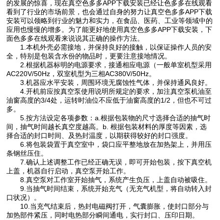
的发展的惊喜，现在真空色多多APP下载安装已经让色多多在线观看
看到了行业的市场前景，也会通过自身的努力让真空色多多APP下载
安装可以领略到行业的魅力和实力，在食品、医药、工业等领域中的
应用也慢慢的增多。为了能更好地使用真空色多多APP下载安装，下
面色多多在线观看来说说其正确的操作方法。
1.本机外壳必需接地，并保持良好的接触，以保证操作人员的安
全，特别是包装含水份的物品时，更要注意接地情况。
2.根据机器标明的电源要求，接通相应电源（一般单室机型采用
AC220V/50Hz，双室机型为三相AC380V/50Hz。
3.机器应水平安装，周围环境无腐蚀性气体，并保持通风良好。
4.开机前应按真空泵使用说明所规定的要求，加注真空泵机油至
油窗高度的3/4处，运转时油位不应低于油窗高度的1/2，但也不可过
多。
5.按方法设定各项参数：a.根据包装物的尺寸选择合适的抽气时
间，抽气时间越长真空度越高。b. 根据包装材料的厚度等因素，选
择合适的封口时间、及热封温度，以期获得较好的封口强度。
6.将包装袋置于真空室中，袋口应平整地放在加热架上，并用压
条钢丝压住。
7.确认上述调整工作已经正确无误，即可开始包装，按下真空机
上盖，机器自行启动，真空泵开始工作。
8.真空泵对工作室开始抽气，系统产生负压，上盖自动被吸住。
9.当抽气时间结束，系统开始充气（无充气机型，将自动转入封
口状况）。
10.当充气结束后，热封电磁阀打开，气囊膨胀，使封口部分与
加热部件紧压，同时电热部分瞬间通电，实行封口、压印日期。