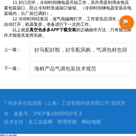
11.封口完毕，冷却时间继电器开始工作，其作用是利用余热压
紧包装袋口，防止冷却时造成袋口皱缩。（冷却时间继电器安装在电
器箱内，出厂前已调好）。
12.冷却时间结束后，放气电磁阀打开，工作室负压消失，上盖
自动打开，机器复原，准备进行下一次的工作。
以上就是
真空色多多APP下载安装
的正确操作方法，只有规范操
作才能使其发挥实效。
上一篇：
好马配好鞍，好车配风帆，气调包材也得
好好测
下一篇：
海鲜产品气调包装技术规范
? 色多多在线观看（上海）工业智能科技有限公司 版权所
有 备案号：
沪ICP备16050522号-3
技术支持：
化工仪器网
管理登陆
网站地图