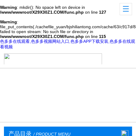
Warning
: mkdir(): No space left on device in
/www/wwwroot/X29X30Z1.COM/func.php
on line
127
Warning
:
file_put_contents(./cachefile_yuan/bjshiliantong.com/cache/63/c917d/8
failed to open stream: No such file or directory in
/www/wwwroot/X29X30Z1.COM/func.php
on line
115
色多多在线观看,色多多视频网站入口,色多多APP下载安装,色多多在线观
看视频
产品目录
/ PRODUCT MENU