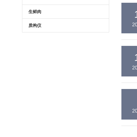
药品色多多视频网站入口
药品包装色多多在线观看视频
无损包装检漏仪
真空色多多APP下载安装
高性能称重贴标机
套袋机
生鲜肉
无损色多多视频网站入口
食品包装检漏仪
预制托盒色多多APP下载安装
2
生鲜肉气调包装品控方案
质构仪
手持式色多多视频网站入口
容器密封性检漏仪
热成型拉伸膜色多多APP下载安装
数字测力计
无菌药品包装检漏仪
真空收缩色多多APP下载安装
电动硬度测试仪
保鲜膜色多多APP下载安装
化妆品物性测试仪质构仪
2
食品物性测试仪质构仪
化妆品质构仪
食品质构仪
2