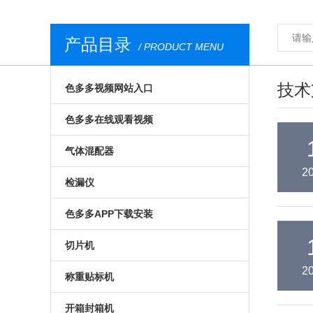
产品目录
/ PRODUCT MENU
技术
色多多视频网站入口
气调包装分析仪
色多多在线观看视频
安瓿瓶色多多视频网站入口
膜康分析仪
气体混配器
2
西林瓶色多多视频网站入口
台式顶空气体分析仪
气调包装气体混配器
检漏仪
荧光法色多多视频网站入口
无损色多多在线观看视频
机械旋钮式气体混配器
透湿仪
色多多APP下载安装
食品色多多视频网站入口
荧光法色多多在线观看视频
数字式气体混配器
透过率测试仪
预制菜食品色多多APP下载安装
切片机
2
便携式色多多视频网站入口
在线色多多在线观看视频
食品包装气体混配器
在线检漏仪
气调色多多APP下载安装
全自动切片机
称重贴标机
进口色多多视频网站入口
食品包装色多多在线观看视频
包装检漏仪
真空贴体色多多APP下载安装
手动切片机
入门级称重贴标机
开箱封箱机