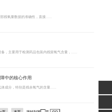
氧量数据的准确性，直接......
，主要用于检测药品包装内残留氧气含量，......
保障中的核心作用
分，特别是残余氧气的含量......
一页
末页
跳转到第
页