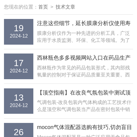
您现在的位置：
首页
>
技术文章
注意这些细节，延长膜康分析仪使用寿
19
命
膜康分析仪作为一种先进的分析工具，广泛
2024-12
应用于水质监测、环保、化工等领域。为了
确保......
西林瓶色多多视频网站入口在药品生产
17
中的重要作用
西林瓶作为常见的药品包装形式，其内部残
2024-12
氧量的控制对于保证药品质量至关重要。西
林瓶......
【顶空指南】在改良气氛包装中测试顶
13
空气体 - 色多多在线观看工业智能
气调包装-改良包装内气体构成的工艺技术什
2024-12
么是顶空和气调包装当产品在密封包装中销
IMachine
售......
mocon气体混配器选购有技巧,切勿盲目
26