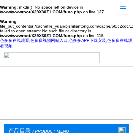
Warning
: mkdir(): No space left on device in
/www/wwwroot/X29X30Z1.COM/func.php
on line
127
Warning
:
file_put_contents(./cachefile_yuan/bjshiliantong.com/cache/68/c2cdc/1
failed to open stream: No such file or directory in
/www/wwwroot/X29X30Z1.COM/func.php
on line
115
色多多在线观看,色多多视频网站入口,色多多APP下载安装,色多多在线观
看视频
产品目录
/ PRODUCT MENU