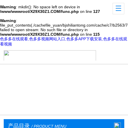
Warning
: mkdir(): No space left on device in
/www/wwwroot/X29X30Z1.COM/func.php
on line
127
Warning
:
file_put_contents(./cachefile_yuan/bjshiliantong.com/cache/c7/b2563/7
failed to open stream: No such file or directory in
/www/wwwroot/X29X30Z1.COM/func.php
on line
115
色多多在线观看,色多多视频网站入口,色多多APP下载安装,色多多在线观
看视频
产品目录
/ PRODUCT MENU